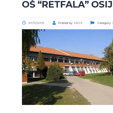
OŠ “RETFALA” OSI
30/11/2009
Posted by:
MIOS
Category: