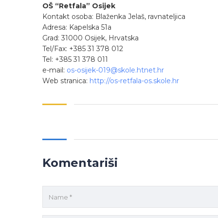
OŠ “Retfala” Osijek
Kontakt osoba: Blaženka Jelaš, ravnateljica
Adresa: Kapelska 51a
Grad: 31000 Osijek, Hrvatska
Tel/Fax: +385 31 378 012
Tel: +385 31 378 011
e-mail:
os-osijek-019@skole.htnet.hr
Web stranica:
http://os-retfala-os.skole.hr
Komentariši