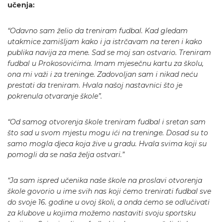
učenja:
“Odavno sam želio da treniram fudbal. Kad gledam
utakmice zamišljam kako i ja istrčavam na teren i kako
publika navija za mene. Sad se moj san ostvario. Treniram
fudbal u Prokosovićima. Imam mjesečnu kartu za školu,
ona mi važi i za treninge. Zadovoljan sam i nikad neću
prestati da treniram. Hvala našoj nastavnici što je
pokrenula otvaranje škole”.
“Od samog otvorenja škole treniram fudbal i sretan sam
što sad u svom mjestu mogu ići na treninge. Dosad su to
samo mogla djeca koja žive u gradu. Hvala svima koji su
pomogli da se naša želja ostvari.”
“Ja sam ispred učenika naše škole na proslavi otvorenja
škole govorio u ime svih nas koji ćemo trenirati fudbal sve
do svoje 16. godine u ovoj školi, a onda ćemo se odlučivati
za klubove u kojima možemo nastaviti svoju sportsku