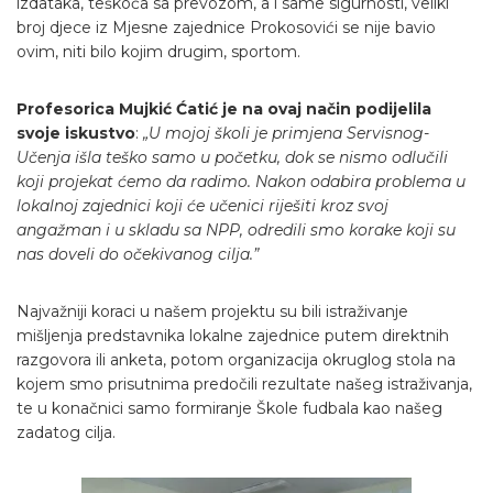
izdataka, teškoća sa prevozom, a i same sigurnosti, veliki
broj djece iz Mjesne zajednice Prokosovići se nije bavio
ovim, niti bilo kojim drugim, sportom.
Profesorica Mujkić Ćatić je na ovaj način podijelila
svoje iskustvo
:
„U mojoj školi je primjena Servisnog-
Učenja išla teško samo u početku, dok se nismo odlučili
koji projekat ćemo da radimo. Nakon odabira problema u
lokalnoj zajednici koji će učenici riješiti kroz svoj
angažman i u skladu sa NPP, odredili smo korake koji su
nas doveli do očekivanog cilja.”
Najvažniji koraci u našem projektu su bili istraživanje
mišljenja predstavnika lokalne zajednice putem direktnih
razgovora ili anketa, potom organizacija okruglog stola na
kojem smo prisutnima predočili rezultate našeg istraživanja,
te u konačnici samo formiranje Škole fudbala kao našeg
zadatog cilja.