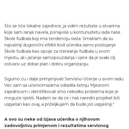
Što se tiče lokalne zajednice, ja vidim rezultate u stvarima
koje sam ranije navela, ponajviše u kontunuitetu rada naše
Škole fudbala koji ima tendenciju rasta. Smatram da su
najvažniji dugoročni efekti kod učenika samo postojanje
Škole fudbala kao opcije za treniranje fudbala u svom
mjestu, ali i jačanje samopouzdanja i vjere da je svaki cilj
ostvariv uz dobar plan i dobru organizaciju.
Sigurno ću i dalje primjenjivati Servisno-Učenje u svom radu.
Već sam sa učenicima/ama odradila šetnju Mjesnom
zajednicom i identifikovali smo nekoliko problema koje je
moguće riješiti. Nadam se da će i naš naredni projekat biti
uspješan kao ovaj, a priželjkujem da bude još uspješniji.“
A ovo su neke od izjava učenika o njihovom
zadovoljstvu primjenom i rezultatima servisnog