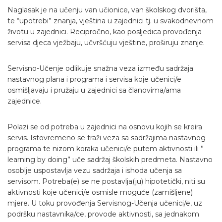
Naglasak je na učenju van učionice, van školskog dvorišta,
te “upotrebi” znanja, vještina u zajednici tj. u svakodnevnom
životu u zajednici. Recipročno, kao posljedica provođenja
servisa djeca vježbaju, učvršćuju vještine, proširuju znanje.
Servisno-Učenje odlikuje snažna veza između sadržaja
nastavnog plana i programa i servisa koje učenici/e
osmišljavaju i pružaju u zajednici sa članovima/ama
zajednice.
Polazi se od potreba u zajednici na osnovu kojih se kreira
servis. Istovremeno se traži veza sa sadržajima nastavnog
programa te nizom koraka učenici/e putem aktivnosti ili ”
learning by doing” uče sadržaj školskih predmeta. Nastavno
osoblje uspostavlja vezu sadržaja i ishoda učenja sa
servisom. Potreba(e) se ne postavlja(ju) hipotetički, niti su
aktivnosti koje učenici/e osmisle moguće (zamišljene)
mjere. U toku provođenja Servisnog-Učenja učenici/e, uz
podršku nastavnika/ce, provode aktivnosti, sa jednakom