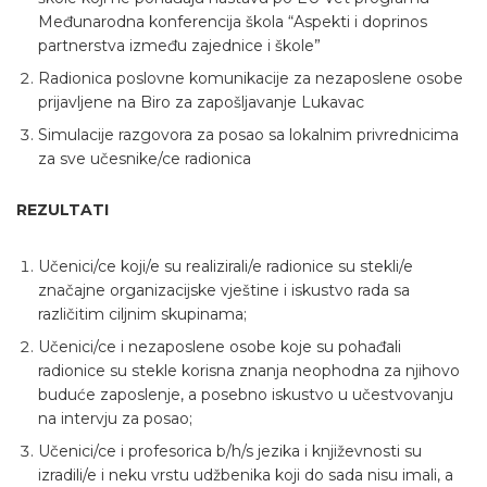
Međunarodna konferencija škola “Aspekti i doprinos
partnerstva između zajednice i škole”
Radionica poslovne komunikacije za nezaposlene osobe
prijavljene na Biro za zapošljavanje Lukavac
Simulacije razgovora za posao sa lokalnim privrednicima
za sve učesnike/ce radionica
REZULTATI
Učenici/ce koji/e su realizirali/e radionice su stekli/e
značajne organizacijske vještine i iskustvo rada sa
različitim ciljnim skupinama;
Učenici/ce i nezaposlene osobe koje su pohađali
radionice su stekle korisna znanja neophodna za njihovo
buduće zaposlenje, a posebno iskustvo u učestvovanju
na intervju za posao;
Učenici/ce i profesorica b/h/s jezika i književnosti su
izradili/e i neku vrstu udžbenika koji do sada nisu imali, a