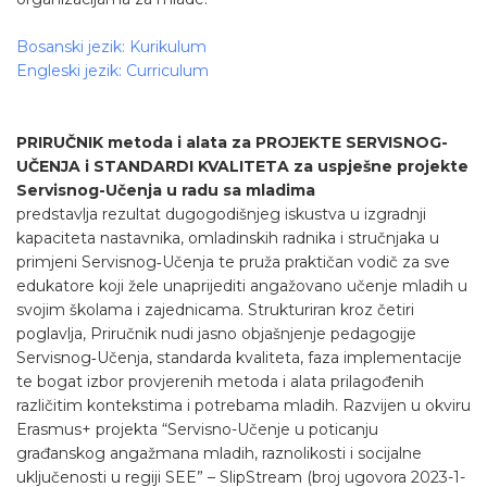
Bosanski jezik: Kurikulum
Engleski jezik: Curriculum
PRIRUČNIK metoda i alata za PROJEKTE SERVISNOG-
UČENJA i STANDARDI KVALITETA za uspješne projekte
Servisnog-Učenja u radu sa mladima
predstavlja rezultat dugogodišnjeg iskustva u izgradnji
kapaciteta nastavnika, omladinskih radnika i stručnjaka u
primjeni Servisnog‑Učenja te pruža praktičan vodič za sve
edukatore koji žele unaprijediti angažovano učenje mladih u
svojim školama i zajednicama. Strukturiran kroz četiri
poglavlja, Priručnik nudi jasno objašnjenje pedagogije
Servisnog‑Učenja, standarda kvaliteta, faza implementacije
te bogat izbor provjerenih metoda i alata prilagođenih
različitim kontekstima i potrebama mladih. Razvijen u okviru
Erasmus+ projekta “Servisno-Učenje u poticanju
građanskog angažmana mladih, raznolikosti i socijalne
uključenosti u regiji SEE” – SlipStream (broj ugovora 2023-1-