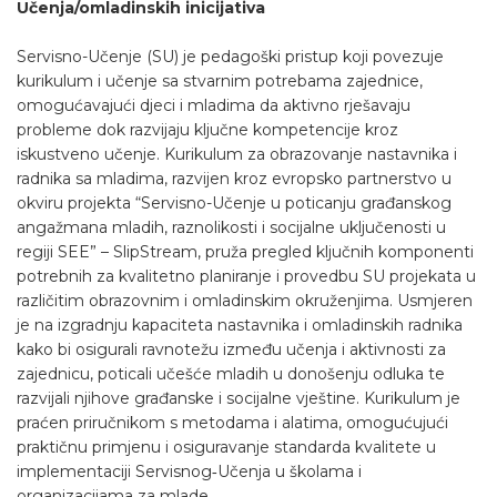
Učenja/omladinskih inicijativa
Servisno-Učenje (SU) je pedagoški pristup koji povezuje
kurikulum i učenje sa stvarnim potrebama zajednice,
omogućavajući djeci i mladima da aktivno rješavaju
probleme dok razvijaju ključne kompetencije kroz
iskustveno učenje. Kurikulum za obrazovanje nastavnika i
radnika sa mladima, razvijen kroz evropsko partnerstvo u
okviru projekta “Servisno-Učenje u poticanju građanskog
angažmana mladih, raznolikosti i socijalne uključenosti u
regiji SEE” – SlipStream, pruža pregled ključnih komponenti
potrebnih za kvalitetno planiranje i provedbu SU projekata u
različitim obrazovnim i omladinskim okruženjima. Usmjeren
je na izgradnju kapaciteta nastavnika i omladinskih radnika
kako bi osigurali ravnotežu između učenja i aktivnosti za
zajednicu, poticali učešće mladih u donošenju odluka te
razvijali njihove građanske i socijalne vještine. Kurikulum je
praćen priručnikom s metodama i alatima, omogućujući
praktičnu primjenu i osiguravanje standarda kvalitete u
implementaciji Servisnog‑Učenja u školama i
organizacijama za mlade.