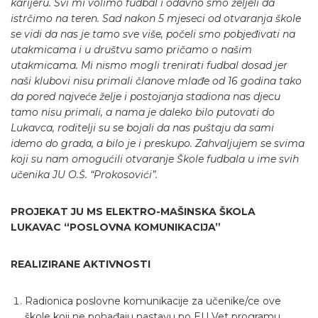
karijeru. Svi mi volimo fudbal i odavno smo željeli da
istrčimo na teren. Sad nakon 5 mjeseci od otvaranja škole
se vidi da nas je tamo sve više, počeli smo pobjeđivati na
utakmicama i u društvu samo pričamo o našim
utakmicama. Mi nismo mogli trenirati fudbal dosad jer
naši klubovi nisu primali članove mlađe od 16 godina tako
da pored najveće želje i postojanja stadiona nas djecu
tamo nisu primali, a nama je daleko bilo putovati do
Lukavca, roditelji su se bojali da nas puštaju da sami
idemo do grada, a bilo je i preskupo. Zahvaljujem se svima
koji su nam omogućili otvaranje Škole fudbala u ime svih
učenika JU O.Š. “Prokosovići”.
PROJEKAT JU MS ELEKTRO-MAŠINSKA ŠKOLA
LUKAVAC
“POSLOVNA KOMUNIKACIJA”
REALIZIRANE AKTIVNOSTI
Radionica poslovne komunikacije za učenike/ce ove
škole koji ne pohađaju nastavu po EU Vet programu