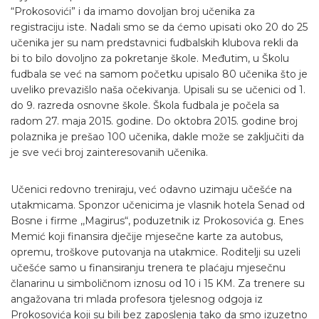
“Prokosovići” i da imamo dovoljan broj učenika za
registraciju iste. Nadali smo se da ćemo upisati oko 20 do 25
učenika jer su nam predstavnici fudbalskih klubova rekli da
bi to bilo dovoljno za pokretanje škole. Međutim, u Školu
fudbala se već na samom početku upisalo 80 učenika što je
uveliko prevazišlo naša očekivanja. Upisali su se učenici od 1.
do 9. razreda osnovne škole. Škola fudbala je počela sa
radom 27. maja 2015. godine. Do oktobra 2015. godine broj
polaznika je prešao 100 učenika, dakle može se zaključiti da
je sve veći broj zainteresovanih učenika.
Učenici redovno treniraju, već odavno uzimaju učešće na
utakmicama. Sponzor učenicima je vlasnik hotela Senad od
Bosne i firme ,,Magirus“, poduzetnik iz Prokosovića g. Enes
Memić koji finansira dječije mjesečne karte za autobus,
opremu, troškove putovanja na utakmice. Roditelji su uzeli
učešće samo u finansiranju trenera te plaćaju mjesečnu
članarinu u simboličnom iznosu od 10 i 15 KM. Za trenere su
angažovana tri mlada profesora tjelesnog odgoja iz
Prokosovića koji su bili bez zaposlenja tako da smo izuzetno