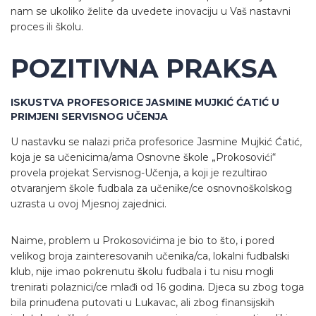
nam se ukoliko želite da uvedete inovaciju u Vaš nastavni
proces ili školu.
POZITIVNA PRAKSA
ISKUSTVA PROFESORICE JASMINE MUJKIĆ ĆATIĆ U
PRIMJENI SERVISNOG UČENJA
U nastavku se nalazi priča profesorice Jasmine Mujkić Ćatić,
koja je sa učenicima/ama Osnovne škole „Prokosovići“
provela projekat Servisnog-Učenja, a koji je rezultirao
otvaranjem škole fudbala za učenike/ce osnovnoškolskog
uzrasta u ovoj Mjesnoj zajednici.
Naime, problem u Prokosovićima je bio to što, i pored
velikog broja zainteresovanih učenika/ca, lokalni fudbalski
klub, nije imao pokrenutu školu fudbala i tu nisu mogli
trenirati polaznici/ce mlađi od 16 godina. Djeca su zbog toga
bila prinuđena putovati u Lukavac, ali zbog finansijskih