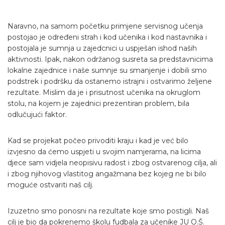
Naravno, na samom početku primjene servisnog učenja
postojao je određeni strah i kod učenika i kod nastavnika i
postojala je sumnja u zajedcnici u uspješan ishod naših
aktivnosti. Ipak, nakon održanog susreta sa predstavnicima
lokalne zajednice i naše sumnje su smanjenje i dobili smo
podstrek i podršku da ostanemo istrajni i ostvarimo željene
rezultate. Mislim da je i prisutnost učenika na okruglom
stolu, na kojem je zajednici prezentiran problem, bila
odlučujući faktor.
Kad se projekat počeo privoditi kraju i kad je već bilo
izvjesno da ćemo uspjeti u svojim namjerama, na licima
djece sam vidjela neopisivu radost i zbog ostvarenog cilja, ali
i zbog njihovog vlastitog angažmana bez kojeg ne bi bilo
moguće ostvariti naš cilj.
Izuzetno smo ponosni na rezultate koje smo postigli. Naš
cilj je bio da pokrenemo školu fudbala za učenike JU O.Š.