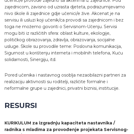
učenici/e provode zajedno sa akterima iz zajednice. Pod
zajednicom, zavisno od uzrasta djeteta, podrazumijevamo
nivo škole ili zajednice gdje učenici/e žive. Akcenat je na
servisu ili usluzi koji učenik/ca provodi sa zajednicom i bez
toga ne možemo govoriti o Servisnom-Učenju. Servisi
mogu biti iz različitih sfera: oblast kulture, ekologije,
političkog obrazovanja, zdravlja, obrazovanja, socijalne
usluge. Škole su provodile teme: Poslovna komunikacija,
Sigurnost u korištenju interneta i mobilnih telefona, Kuću
solidarnosti, Sinergiju, itd.
Pored učenika i nastavnog osoblja nezaobilazni partneri za
realizaciju aktivnosti su roditelji, različite formalne i
neformalne grupe u zajednici, privatni biznisi, institucije.
RESURSI
KURIKULUM za izgradnju kapaciteta nastavnika /
radnika s mladima za provođenje projekata Servisnog-