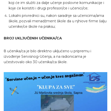
koji će im služiti za dalje učenje poslovne komunikacije i
koje će koristiti i drugi profesori/ce i učenici/ce;
Lokalni privrednici su, nakon saradnje sa učenicima/ama
škole, pozvali menadžment škole da u njhiove firme šalju
učenike/ce škole na praksu;
BROJ UKLJUČENIH UČENIKA/CA
8 učenika/ca je bilo direktno uključeno u pripremu i
izvođenje Servisnog-Učenja, a na radionicama je
učestvovalo oko 30 učenika/ca škole.