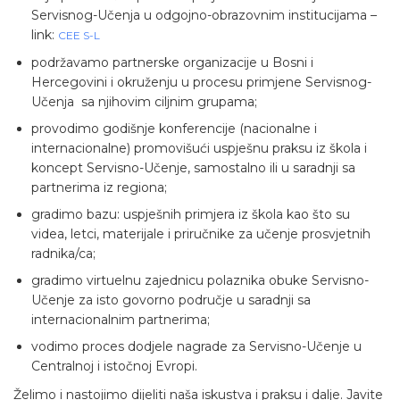
Servisnog-Učenja u odgojno-obrazovnim institucijama –
link:
CEE S-L
podržavamo partnerske organizacije u Bosni i
Hercegovini i okruženju u procesu primjene Servisnog-
Učenja sa njihovim ciljnim grupama;
provodimo godišnje konferencije (nacionalne i
internacionalne) promovišući uspješnu praksu iz škola i
koncept Servisno-Učenje, samostalno ili u saradnji sa
partnerima iz regiona;
gradimo bazu: uspješnih primjera iz škola kao što su
videa, letci, materijale i priručnike za učenje prosvjetnih
radnika/ca;
gradimo virtuelnu zajednicu polaznika obuke Servisno-
Učenje za isto govorno područje u saradnji sa
internacionalnim partnerima;
vodimo proces dodjele nagrade za Servisno-Učenje u
Centralnoj i istočnoj Evropi.
Želimo i nastojimo dijeliti naša iskustva i praksu i dalje. Javite