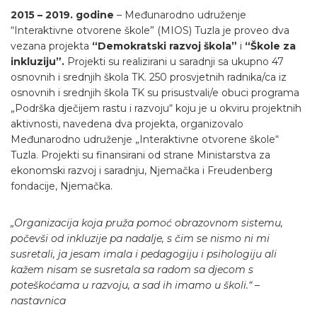
2015 – 2019. godine
– Međunarodno udruženje
“Interaktivne otvorene škole” (MIOS) Tuzla je proveo dva
vezana projekta
“Demokratski razvoj škola”
i
“Škole za
inkluziju”.
Projekti su realizirani u saradnji sa ukupno 47
osnovnih i srednjih škola TK. 250 prosvjetnih radnika/ca iz
osnovnih i srednjih škola TK su prisustvali/e obuci programa
„Podrška dječijem rastu i razvoju“ koju je u okviru projektnih
aktivnosti, navedena dva projekta, organizovalo
Međunarodno udruženje „Interaktivne otvorene škole“
Tuzla. Projekti su finansirani od strane Ministarstva za
ekonomski razvoj i saradnju, Njemačka i Freudenberg
fondacije, Njemačka.
„Organizacija koja pruža pomoć obrazovnom sistemu,
počevši od inkluzije pa nadalje, s čim se nismo ni mi
susretali, ja jesam imala i pedagogiju i psihologiju ali
kažem nisam se susretala sa radom sa djecom s
poteškoćama u razvoju, a sad ih imamo u školi.“ –
nastavnica