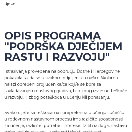
djece.
OPIS PROGRAMA
"PODRŠKA DJEČIJEM
RASTU I RAZVOJU"
Istraživanja provedena na području Bosne i Hercegovine
pokazala su da se u svakom odjeljenju u našim školama
nalazi određeni proj učenika/ca koji/e se bore sa
savladavanjem nastavog gradiva, bilo zbog izvjesne teškoće
u razvoju, ili zbog poteškoća u učenju i/ili ponašanju.
Svako dijete sa teškoćama i preprekama u učenju i učešću
u redovnom nastavnom procesu ima različite sposobnosti
za učenje, različite potrebe i interese. Iz tih razloga, nastavu
treba individualizirati, uvažavati i slaviti različitosti