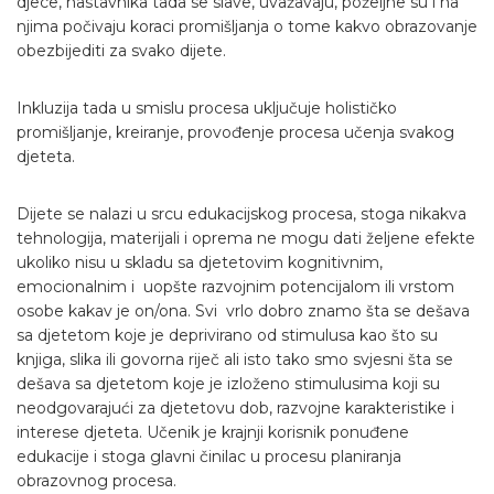
djece, nastavnika tada se slave, uvažavaju, poželjne su i na
njima počivaju koraci promišljanja o tome kakvo obrazovanje
obezbijediti za svako dijete.
Inkluzija tada u smislu procesa uključuje holističko
promišljanje, kreiranje, provođenje procesa učenja svakog
djeteta.
Dijete se nalazi u srcu edukacijskog procesa, stoga nikakva
tehnologija, materijali i oprema ne mogu dati željene efekte
ukoliko nisu u skladu sa djetetovim kognitivnim,
emocionalnim i uopšte razvojnim potencijalom ili vrstom
osobe kakav je on/ona. Svi vrlo dobro znamo šta se dešava
sa djetetom koje je deprivirano od stimulusa kao što su
knjiga, slika ili govorna riječ ali isto tako smo svjesni šta se
dešava sa djetetom koje je izloženo stimulusima koji su
neodgovarajući za djetetovu dob, razvojne karakteristike i
interese djeteta. Učenik je krajnji korisnik ponuđene
edukacije i stoga glavni činilac u procesu planiranja
obrazovnog procesa.