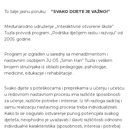
To šalje jasnu poruku:
“SVAKO DIJETE JE VAŽNO!”
Međunarodno udruženje „Interaktivne otvorene škole“
Tuzla provodi program „Podrška dječijem rastu i razvoju“ od
2005. godine.
Program je izgrađen u saradnji sa menadžmentom i
nastavnim osobljem JU OŠ „Simin Han“ Tuzla i velikim
brojem stručnjaka iz oblasti pedagogije, psihologije,
medicine, edukacije i rehabilitacije.
Svako dijete s poteškoćama i preprekama u učenju i učešću
u redovnom nastavnom procesu ima različite sposobnosti
za učenje, različite potrebe i interese. Iz tih razloga sadržaj i
samu realizaciju nastavnog procesa treba individualizirati.
Kako bi se osiguralo ostvarenje punog potencijala svakog
djeteta, neophodno je uvažavati i slaviti različitosti odnosno
individualne karakteristika (sposobnosti, interesa i potreba)