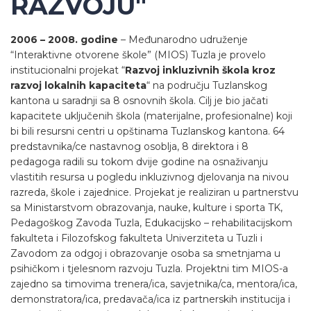
RAZVOJU"
2006 – 2008. godine
– Međunarodno udruženje
“Interaktivne otvorene škole” (MIOS) Tuzla je provelo
institucionalni projekat “
Razvoj inkluzivnih škola kroz
razvoj lokalnih kapaciteta
“ na području Tuzlanskog
kantona u saradnji sa 8 osnovnih škola. Cilj je bio jačati
kapacitete uključenih škola (materijalne, profesionalne) koji
bi bili resursni centri u opštinama Tuzlanskog kantona. 64
predstavnika/ce nastavnog osoblja, 8 direktora i 8
pedagoga radili su tokom dvije godine na osnaživanju
vlastitih resursa u pogledu inkluzivnog djelovanja na nivou
razreda, škole i zajednice. Projekat je realiziran u partnerstvu
sa Ministarstvom obrazovanja, nauke, kulture i sporta TK,
Pedagoškog Zavoda Tuzla, Edukacijsko – rehabilitacijskom
fakulteta i Filozofskog fakulteta Univerziteta u Tuzli i
Zavodom za odgoj i obrazovanje osoba sa smetnjama u
psihičkom i tjelesnom razvoju Tuzla. Projektni tim MIOS-a
zajedno sa timovima trenera/ica, savjetnika/ca, mentora/ica,
demonstratora/ica, predavača/ica iz partnerskih institucija i