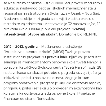
sa Resursnim centrima Osijek i Novi Sad, proveo modularnu
edukaciju nastavnog osoblja i školskih menadžmenata u
regionalnoj mreži otvorenih škola Tuzla – Osijek – Novi Sad.
Nastavno osoblje iz tri grada su razvijali vlastitu praksu u
razrednim zajednicama. učestvovalo je 32 nastavnika/ce, 12
direktora škole. Obuka je bila dio projekta
“Razvoj
interaktivnih otvorenih škola”
. Donator je bio RE:FINE.
2012 – 2013. godina
– Međunarodno udruženje
“Interaktivne otvorene škole” (MIOS) Tuzla je proveo
institucionalni projekat
“U pravcu inkluzije”
koji je rezultat
saradnje sa menadžmentom osnovne škole “Sveti Franjo” i
upravom Katoličkog školskog centra “Sveti Franjo” Tuzla. 28
nastavnika/ce su iskazali potrebe u pogledu razvoja i jačanja
inkluzivnih praksi u nastavi na osnovu čega je kreiran
program obrazovanja. program je uključio obrazovni aspekt,
primjenu u praksi i refleksiju o provedenim aktivnostima kao
koracima ka održivosti u radu osnovne škole. Projekat je
finansiran od strane Renovabisa.