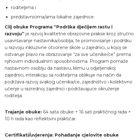
roditeljima i
predstavnicima/ama lokalne zajednice.
C
ilj obuke Programa “Podrška dječijem rastu i
razvoju”
je razvoj kvalitetne obrazovne prakse kroz stručno
usavršavanje nastavnika/osoblja, te promovisanje i podršku
u razvoju inkluzivne otvorene škole u zajednici, u kojoj se
ostvaruje pravo na obrazovanje “za sve učenike/ce” prema
njihovim individualnim sposobnostima. Program pomaže
nastavnom osoblju da nastavu, klimu u odjeljenskoj
zajednici, interakciju sa roditeljima oblikuje na način da
podržava razvoj svakog učenika/ce, zajedništvo i kolektivno
učenje u razrednoj zajednici i podržavajuće okruženje
roditelja.
Trajanje obuke:
64 sata obuke + 16 sati praktičnog rada +
10 h rada kao reflektivni praktičar.
Certifikati/uvjerenja: Pohađanje cjelovite obuke